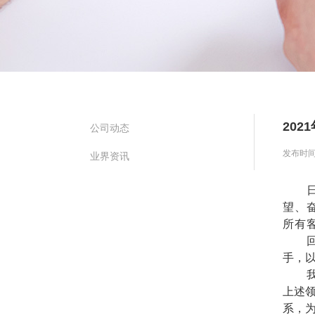
20
公司动态
发布时间：2
业界资讯
望、
所有
手，
上述
系，