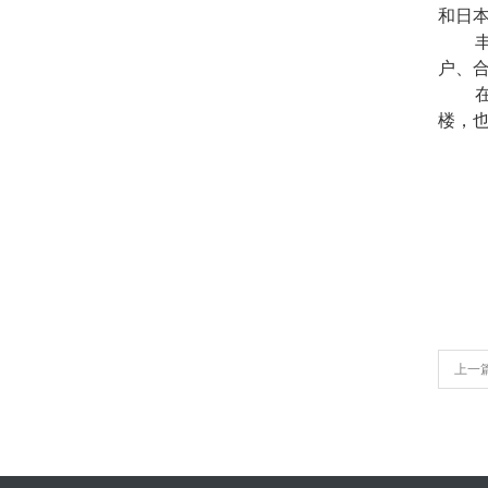
和日
户、
楼，
上一