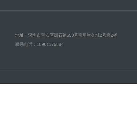
地址：深圳市宝安区洲石路650号宝星智荟城2号楼2楼
联系电话：15901175884