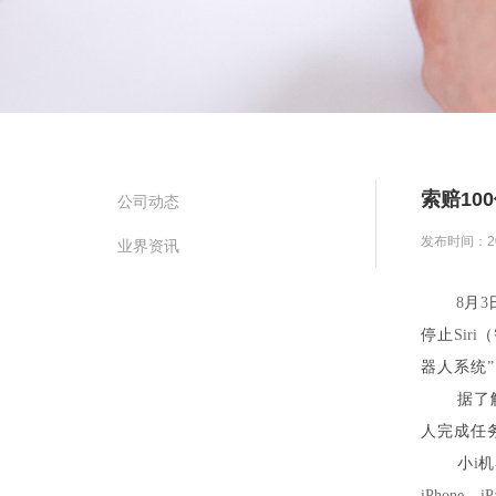
索赔10
公司动态
发布时间：202
业界资讯
8
月
3
停止
Siri
（
器人系统
”
据了
人完成任
小
i
机
iPhone
、
iP